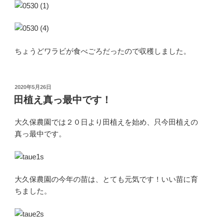
ちょうどワラビが食べごろだったので収穫しました。
投
2020年5月26日
稿
田植え真っ最中です！
日:
大久保農園では２０日より田植えを始め、只今田植えの
真っ最中です。
大久保農園の今年の苗は、とても元気です！いい苗に育
ちました。