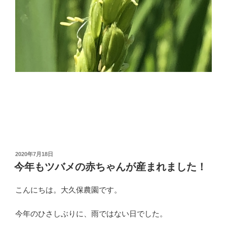
投
2020年7月18日
稿
今年もツバメの赤ちゃんが産まれました！
日:
こんにちは。大久保農園です。
今年のひさしぶりに、雨ではない日でした。