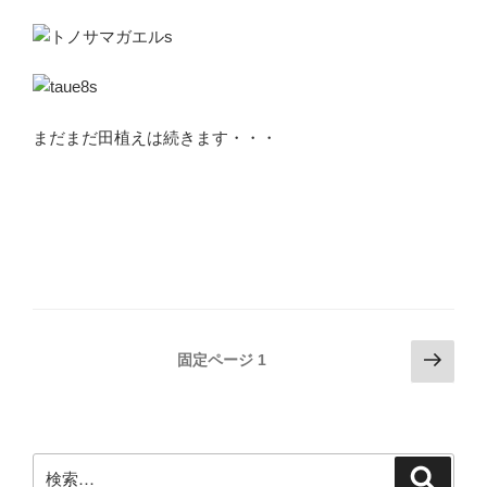
まだまだ田植えは続きます・・・
投
次
固定ページ
1
の
稿
ペ
ナ
ー
ビ
ジ
検
検
ゲ