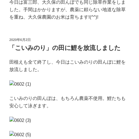
今日は富三郎、大久保の田んぼでも同じ除草作業をしま
した。手間はかかりますが、農薬に頼らない地道な除草
を重ね、大久保農園のお米は育ちます!(^^)!
投
2020年6月2日
稿
「こいみのり」の田に鯉を放流しました
日:
田植えも全て終了し、今日はこいみのりの田んぼに鯉を
放流しました。
こいみのりの田んぼは、もちろん農薬不使用。鯉たちも
安心して泳ぎます。