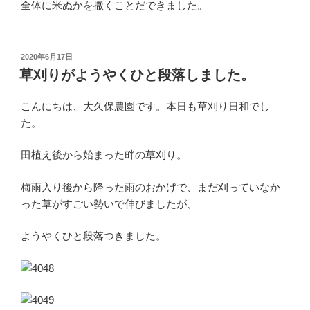
全体に米ぬかを撒くことだできました。
投
2020年6月17日
稿
草刈りがようやくひと段落しました。
日:
こんにちは、大久保農園です。本日も草刈り日和でし
た。
田植え後から始まった畔の草刈り。
梅雨入り後から降った雨のおかげで、まだ刈っていなか
った草がすごい勢いで伸びましたが、
ようやくひと段落つきました。