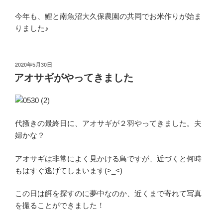
今年も、鯉と南魚沼大久保農園の共同でお米作りが始ま
りました♪
投
2020年5月30日
稿
アオサギがやってきました
日:
代搔きの最終日に、アオサギが２羽やってきました。夫
婦かな？
アオサギは非常によく見かける鳥ですが、近づくと何時
もはすぐ逃げてしまいます(>_<)
この日は餌を探すのに夢中なのか、近くまで寄れて写真
を撮ることができました！