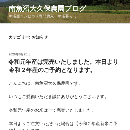
コ
南魚沼大久保農園ブログ
ン
魚沼産コシヒカリ専門農家 魚沼暮らし
テ
ン
ツ
カテゴリー:
お知らせ
へ
ス
キ
投
2020年8月20日
ッ
稿
令和元年産は完売いたしました。本日より
日:
プ
令和２年産のご予約となります。
こんにちは。南魚沼大久保農園です。
いつもご愛顧いただき誠にありがとうございます。
令和元年産のお米は全て完売いたしました。
本日よりご注文いただいた場合は【令和２年産新米ご予