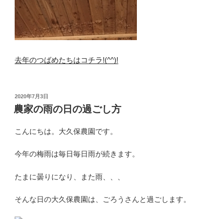
去年のつばめたちはコチラ!(^^)!
投
2020年7月3日
稿
農家の雨の日の過ごし方
日:
こんにちは。大久保農園です。
今年の梅雨は毎日毎日雨が続きます。
たまに曇りになり、また雨、、、
そんな日の大久保農園は、ごろうさんと過ごします。