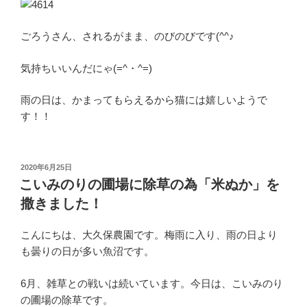
ごろうさん、されるがまま、のびのびです(^^♪
気持ちいいんだにゃ(=^・^=)
雨の日は、かまってもらえるから猫には嬉しいようで
す！！
投
2020年6月25日
稿
こいみのりの圃場に除草の為「米ぬか」を
日:
撒きました！
こんにちは、大久保農園です。梅雨に入り、雨の日より
も曇りの日が多い魚沼です。
6月、雑草との戦いは続いています。今日は、こいみのり
の圃場の除草です。