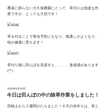
農薬に頼らない大久保農園にとって、草刈りは地道な作
業ですが、とっても大切です！
草を刈ることで害虫予防にもなり、風通しがよくなり、
稲が健康に育ちます！
草刈り後に田んぼを見渡すと、、、、達成感があります
(^^♪
投
2020年6月10日
稿
今日は田んぼの中の除草作業をしました！
日:
田植えから２週間がたちました！６月の米作りは、草と